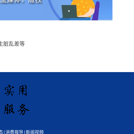
生脏乱差等
态
|
消费报导
|
新闻视频