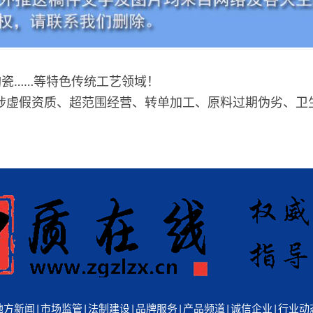
瓷……等特色传统工艺领域！
 涉虚假资质、超范围经营、转单加工、原料过期伪劣、卫
地方新闻
|
市场监管
|
法制建设
|
品牌服务
|
产品频道
|
诚信企业
|
行业动