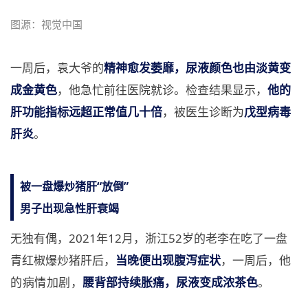
图源：视觉中国
一周后，袁大爷的
精神愈发萎靡，尿液颜色也由淡黄变
成金黄色
，他急忙前往医院就诊。检查结果显示，
他的
肝功能指标远超正常值几十倍
，被医生诊断为
戊型病毒
肝炎
。
被一盘爆炒猪肝“放倒”
男子出现急性肝衰竭
无独有偶，2021年12月，浙江52岁的老李在吃了一盘
青红椒爆炒猪肝后，
当晚便出现腹泻症状
，一周后，
他
的病情加剧
，
腰背部持续胀痛，尿液变成浓茶色
。