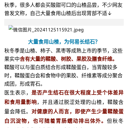
秋季，很多人都会买酸甜可口的山楂品尝，不少网友
曾发文称，自己大量食用山楂后出现胃部不适↓
大量食用山楂，为何易长结石？
秋冬季是山楂、柿子、
黑枣
等成熟上市的季节，这些
果实中
含有大量的鞣酸、树胶、果胶及膳食纤维。
鞣酸可以与蛋白质结合形成鞣酸蛋白，当胃酸较多
时，鞣酸蛋白会和食物中的果胶、纤维素等成分聚合
成团，形成胃石。
医生表示，
是否产生结石在很大程度上受个体差异
和食用量影响
，并且通过脱涩处理的山楂，鞣酸含
量会降低。
对健康的人而言，即使产生少量鞣酸蛋
白沉淀物，也可随着胃肠蠕动排出体外。
但秋冬